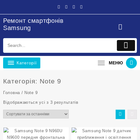
Перейти
до
вмісту
Ремонт смартфонів
Samsung
Категорії
МЕНЮ
Категорія:
Note 9
Головна
/ Note 9
Sorted
Відображаються усі з 3 результатів
by
latest