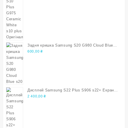
Задня кришка Samsung S20 G980 Cloud Blue
s20
600,00
₴
Дисплей Samsung S22 Plus S906 s22+ Екран з
дефектом
2 400,00
₴