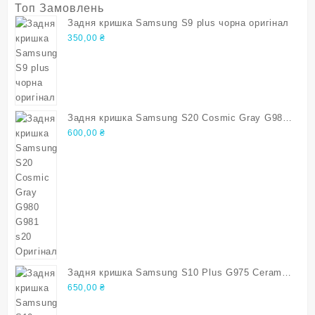
Топ Замовлень
Задня кришка Samsung S9 plus чорна оригінал
350,00
₴
Задня кришка Samsung S20 Cosmic Gray G980
G981 s20 Оригінал
600,00
₴
Задня кришка Samsung S10 Plus G975 Ceramic
White s10 plus Оригінал
650,00
₴