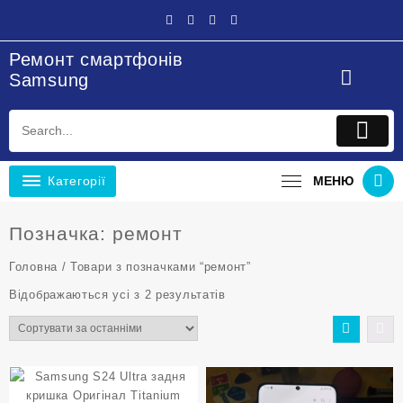
Перейти
до
вмісту
Ремонт смартфонів
Samsung
Категорії
МЕНЮ
Позначка:
ремонт
Головна
/ Товари з позначками “ремонт”
Sorted
Відображаються усі з 2 результатів
by
latest