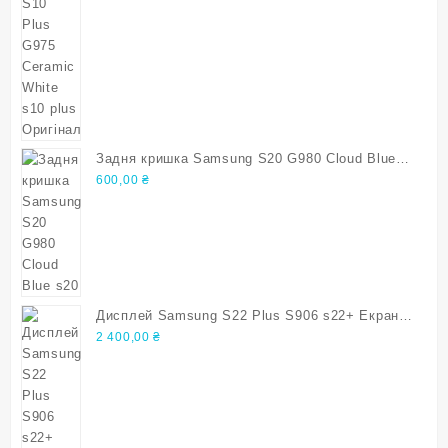
Задня кришка Samsung S20 G980 Cloud Blue
s20
600,00
₴
Дисплей Samsung S22 Plus S906 s22+ Екран з
дефектом
2 400,00
₴