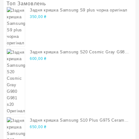
Топ Замовлень
Задня кришка Samsung S9 plus чорна оригінал
350,00
₴
Задня кришка Samsung S20 Cosmic Gray G980
G981 s20 Оригінал
600,00
₴
Задня кришка Samsung S10 Plus G975 Ceramic
White s10 plus Оригінал
650,00
₴