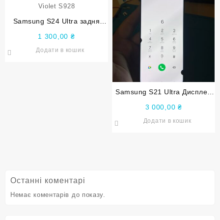
Samsung S24 Ultra задня
кришка Оригінал Titanium
1 300,00
₴
Violet S928
Додати в кошик
Samsung S21 Ultra Дисплей
G998 екран оригінал (уцінка)
3 000,00
₴
Додати в кошик
Останні коментарі
Немає коментарів до показу.