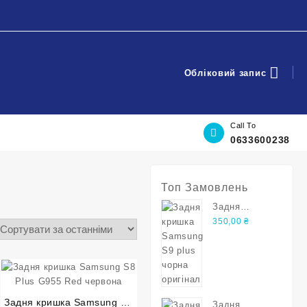
Обліковий запис
Call To
0633600238
Топ Замовлень
Задня
кришка
350,00
₴
Samsung S9
plus чорна
оригінал
Задня кришка Samsung S8
Задня