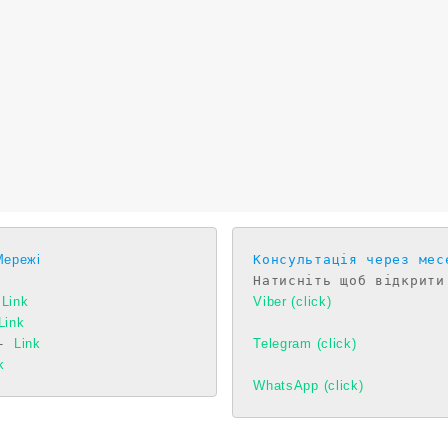
Мережі
Консультація через мес
 
Link
Viber (click)
Link
- 
Link
Telegram (click)
k
WhatsApp (click)