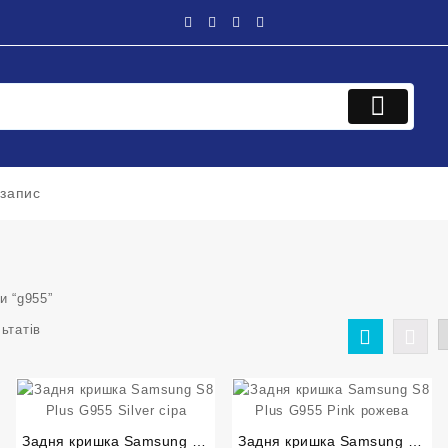
 запис
и “g955”
Sorted
ьтатів
by
latest
Задня кришка Samsung S8
Задня кришка Samsung S8