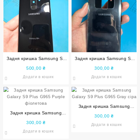
Задня кришка Samsung S9
Задня кришка Samsung S9
Plus G965 чорна Black
Plus G965 Black чорна
500,00
₴
300,00
₴
original
Додати в кошик
Додати в кошик
Задня кришка Samsung
Задня кришка Samsung
Galaxy S9 Plus G965 Gray
300,00
₴
Galaxy S9 Plus G965 Purple
сіра
300,00
₴
Додати в кошик
фіолетова
Додати в кошик