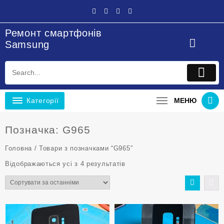
Перейти
до
вмісту
Ремонт смартфонів
Samsung
Категорії
МЕНЮ
Позначка:
G965
Головна
/ Товари з позначками “G965”
Sorted
Відображаються усі з 4 результатів
by
latest