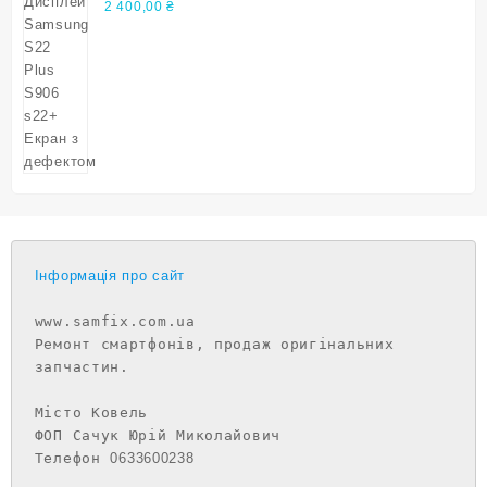
дефектом
2 400,00
₴
Інформація про сайт
www.samfix.com.ua

Ремонт смартфонів, продаж оригінальних 
запчастин.

Місто Ковель

ФОП Сачук Юрій Миколайович

Телефон 
0633600238