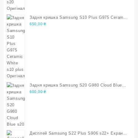
Задня кришка Samsung S10 Plus G975 Ceramic
White s10 plus Оригінал
650,00
₴
Задня кришка Samsung S20 G980 Cloud Blue
s20
600,00
₴
Дисплей Samsung S22 Plus S906 s22+ Екран з