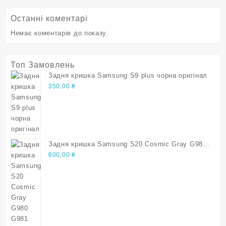
Останні коментарі
Немає коментарів до показу.
Топ Замовлень
Задня кришка Samsung S9 plus чорна оригінал
350,00
₴
Задня кришка Samsung S20 Cosmic Gray G980
G981 s20 Оригінал
600,00
₴