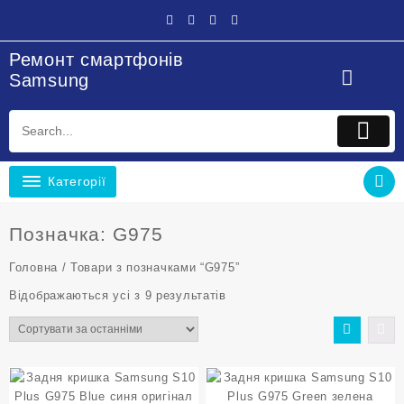
Перейти
до
вмісту
Ремонт смартфонів
Samsung
Категорії
Позначка:
G975
Головна
/ Товари з позначками “G975”
Sorted
Відображаються усі з 9 результатів
by
latest