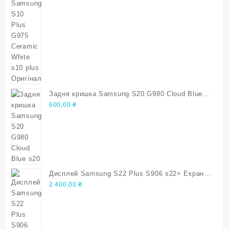
Задня кришка Samsung S20 G980 Cloud Blue
s20
600,00
₴
Дисплей Samsung S22 Plus S906 s22+ Екран з
дефектом
2 400,00
₴