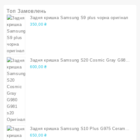
Топ Замовлень
Задня кришка Samsung S9 plus чорна оригінал
350,00
₴
Задня кришка Samsung S20 Cosmic Gray G980
G981 s20 Оригінал
600,00
₴
Задня кришка Samsung S10 Plus G975 Ceramic
White s10 plus Оригінал
650,00
₴