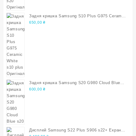
Задня кришка Samsung S10 Plus G975 Ceramic
White s10 plus Оригінал
650,00
₴
Задня кришка Samsung S20 G980 Cloud Blue
s20
600,00
₴
Дисплей Samsung S22 Plus S906 s22+ Екран з