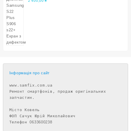
дефектом
2 400,00
₴
Інформація про сайт
www.samfix.com.ua

Ремонт смартфонів, продаж оригінальних 
запчастин.

Місто Ковель

ФОП Сачук Юрій Миколайович

Телефон 
0633600238