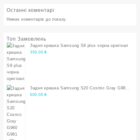
Останні коментарі
Немає коментарів до показу.
Топ Замовлень
Задня кришка Samsung S9 plus чорна оригінал
350,00
₴
Задня кришка Samsung S20 Cosmic Gray G980
G981 s20 Оригінал
600,00
₴