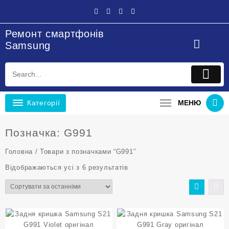
Перейти
до
вмісту
Ремонт смартфонів
Samsung
Категорії
МЕНЮ
Позначка:
G991
Головна
/ Товари з позначками “G991”
Sorted
Відображаються усі з 6 результатів
by
latest