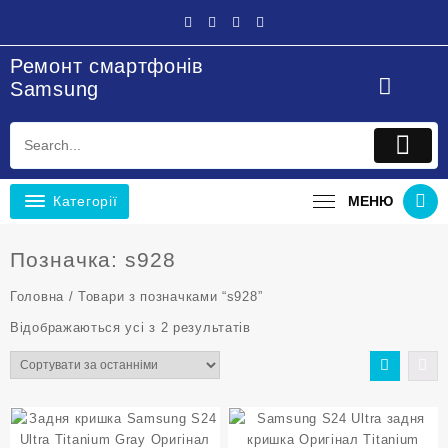
Перейти
до
вмісту
Ремонт смартфонів
Samsung
Категорії
МЕНЮ
Позначка:
s928
Головна
/ Товари з позначками “s928”
Sorted
Відображаються усі з 2 результатів
by
latest