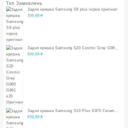
Топ Замовлень
Задня кришка Samsung S9 plus чорна оригінал
350,00
₴
Задня кришка Samsung S20 Cosmic Gray G980
G981 s20 Оригінал
600,00
₴
Задня кришка Samsung S10 Plus G975 Ceramic
White s10 plus Оригінал
650,00
₴