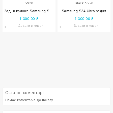
Задня кришка Samsung S24
Samsung S24 Ultra задня
Ultra Titanium Gray Оригінал
кришка Оригінал Titanium
1 300,00
₴
1 300,00
₴
S928
Black S928
Додати в кошик
Додати в кошик
Останні коментарі
Немає коментарів до показу.