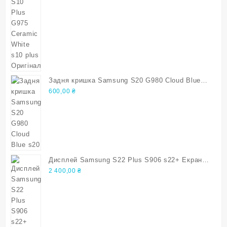
Задня кришка Samsung S20 G980 Cloud Blue
s20
600,00
₴
Дисплей Samsung S22 Plus S906 s22+ Екран з
дефектом
2 400,00
₴