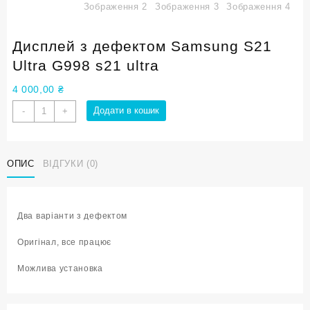
Дисплей з дефектом Samsung S21
Ultra G998 s21 ultra
4 000,00
₴
Дисплей
Додати в кошик
-
+
з
дефектом
Samsung
ОПИС
ВІДГУКИ (0)
S21
Ultra
G998
s21
Два варіанти з дефектом
ultra
кількість
Оригінал, все працює
Можлива установка