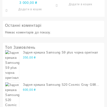
G998 екран оригінал
3 000,00
₴
Додати в кошик
(уцінка)
Додати в кошик
Останні коментарі
Немає коментарів до показу.
Топ Замовлень
Задня кришка Samsung S9 plus чорна оригінал
350,00
₴
Задня кришка Samsung S20 Cosmic Gray G980
G981 s20 Оригінал
600,00
₴