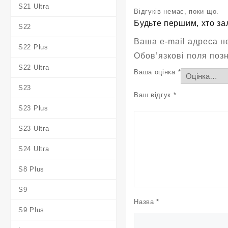
S21 Ultra
Відгуків немає, поки що.
Будьте першим, хто за
S22
Ваша e-mail адреса 
S22 Plus
Обов’язкові поля поз
S22 Ultra
Ваша оцінка
*
S23
Ваш відгук
*
S23 Plus
S23 Ultra
S24 Ultra
S8 Plus
S9
Назва
*
S9 Plus