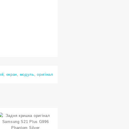
ей
,
екран
,
модуль
,
оригінал