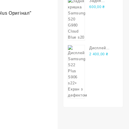
Задня
кришка
600,00
₴
lus Оригінал”
Samsung S20
G980 Cloud
Blue s20
Дисплей
Samsung S22
2 400,00
₴
Plus S906
s22+ Екран з
дефектом