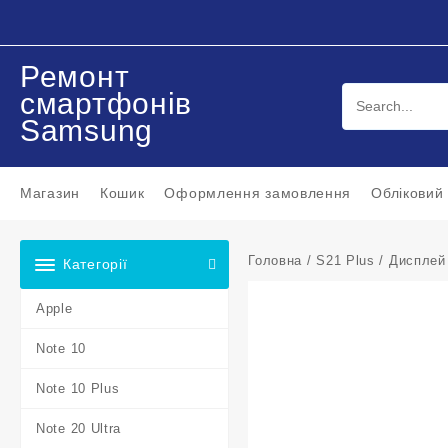
Перейти
до
вмісту
Ремонт
смартфонів
Samsung
Магазин
Кошик
Оформлення замовлення
Обліковий
Головна
/
S21 Plus
/ Дисплей
Категорії
Apple
Note 10
Note 10 Plus
Note 20 Ultra