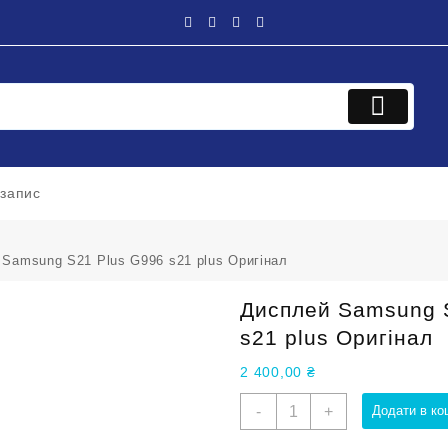
 запис
 Samsung S21 Plus G996 s21 plus Оригінал
Дисплей Samsung 
s21 plus Оригінал
2 400,00
₴
Дисплей
-
+
Додати в ко
Samsung
S21