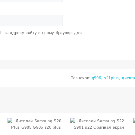
il, та адресу сайту в цьому браузері для
.
Позначок:
g996
,
s21plus
,
диспл