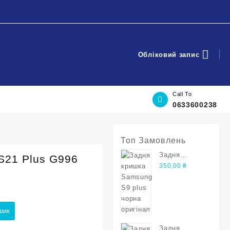
Обліковий запис
Call To
0633600238
Топ Замовлень
Задня
S21 Plus G996
кришка
350,00
₴
Samsung S9
plus чорна
оригінал
шик
Задня