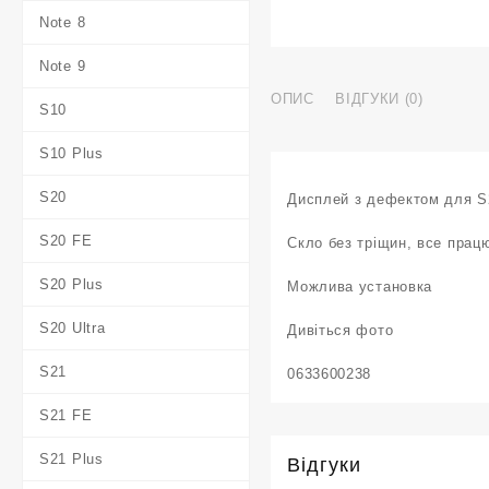
Note 8
Note 9
ОПИС
ВІДГУКИ (0)
S10
S10 Plus
S20
Дисплей з дефектом для S
S20 FE
Скло без тріщин, все прац
S20 Plus
Можлива установка
S20 Ultra
Дивіться фото
S21
0633600238
S21 FE
S21 Plus
Відгуки