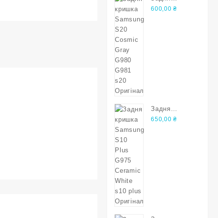
кришка
600,00
₴
Samsung S20
Cosmic Gray
G980 G981
s20 Оригінал
Задня
кришка
650,00
₴
Samsung S10
Plus G975
Ceramic
White s10
plus Оригінал