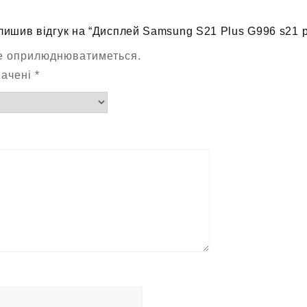
лишив відгук на “Дисплей Samsung S21 Plus G996 s21 p
не оприлюднюватиметься.
начені
*