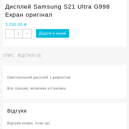
Дисплей Samsung S21 Ultra G998
Екран оригінал
3 200,00
₴
Дисплей
Додати в кошик
-
+
Samsung
S21
Ultra
ОПИС
ВІДГУКИ (0)
G998
Екран
оригінал
кількість
Оригінальний дисплей з дефектом
Все працює, можлива установка
Відгуки
Відгуків немає, поки що.