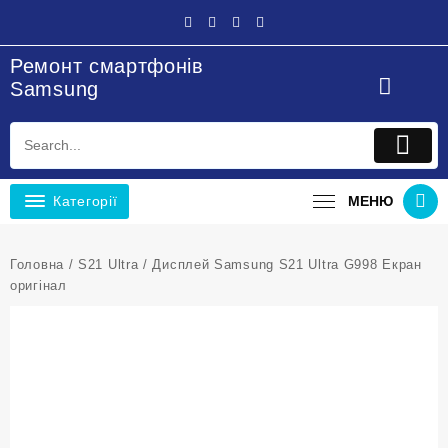
Перейти
до
вмісту
Ремонт смартфонів
Samsung
Категорії
МЕНЮ
Головна
/
S21 Ultra
/ Дисплей Samsung S21 Ultra G998 Екран
оригінал