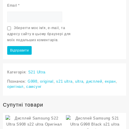
Email
*
Зберегти моє ім'я, e-mail, та
адресу сайту в цьому браузері для
моїх подальших коментарів.
Категорія:
S21 Ultra
Позначок:
G998
,
original
,
s21 ultra
,
ultra
,
дисплей
,
екран
,
оригінал
,
самсунг
Супутні товари