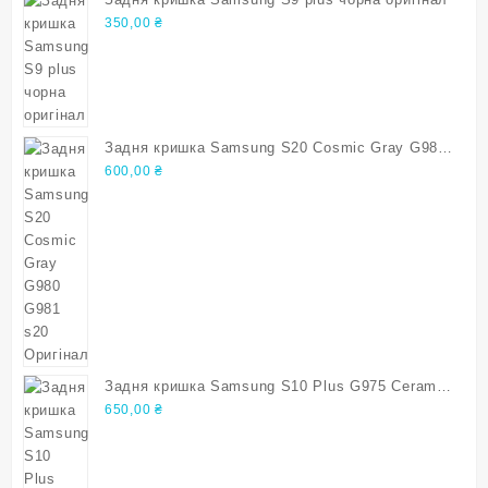
350,00
₴
Задня кришка Samsung S20 Cosmic Gray G980
G981 s20 Оригінал
600,00
₴
Задня кришка Samsung S10 Plus G975 Ceramic
White s10 plus Оригінал
650,00
₴