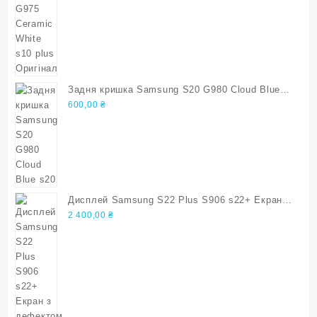
Задня кришка Samsung S20 G980 Cloud Blue
s20
600,00
₴
Дисплей Samsung S22 Plus S906 s22+ Екран з
дефектом
2 400,00
₴