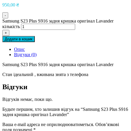
950,00
₴
-
Samsung S23 Plus S916 задня кришка оригінал Lavander
кількість
+
Додати в кошик
Опис
Відгуки (0)
Samsung S23 Plus S916 задня кришка оригінал Lavander
Стан ідеальний , вживана знята з телефона
Відгуки
Відгуків немає, поки що.
Будьте першим, хто залишив відгук на “Samsung S23 Plus S916
задня кришка оригінал Lavander”
Ваша e-mail адреса не оприлюднюватиметься.
Обов’язкові
поля позначені
*