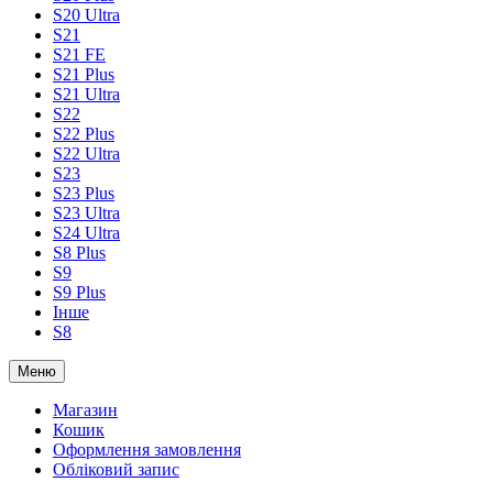
S20 Ultra
S21
S21 FE
S21 Plus
S21 Ultra
S22
S22 Plus
S22 Ultra
S23
S23 Plus
S23 Ultra
S24 Ultra
S8 Plus
S9
S9 Plus
Інше
S8
Меню
Магазин
Кошик
Оформлення замовлення
Обліковий запис