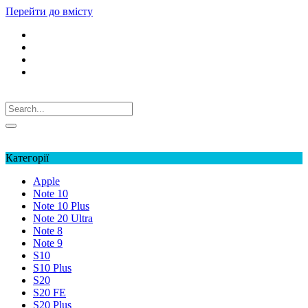
Перейти до вмісту
Ремонт смартфонів Samsung
Обліковий запис
Обліковий запис
Категорії
Apple
Note 10
Note 10 Plus
Note 20 Ultra
Note 8
Note 9
S10
S10 Plus
S20
S20 FE
S20 Plus